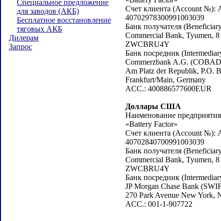
Специальное предложение
Счет клиента (Account №): 
для заводов (АКБ)
40702978300991003039
Бесплатное восстановление
Банк получателя (Beneficiary
тяговых АКБ
Commercial Bank, Tyumen, 8 
Дилерам
ZWCBRU4Y
Запрос
Банк посредник (Intermediar
Commerzbank A.G. (COBA
Am Platz der Republik, P.O. 
Frankfurt/Main, Germany
ACC.: 400886577600EUR
Доллары США
Наименование предприятия (
«Battery Factor»
Счет клиента (Account №): 
40702840700991003039
Банк получателя (Beneficiary
Commercial Bank, Tyumen, 8 
ZWCBRU4Y
Банк посредник (Intermediar
JP Morgan Chase Bank (SW
270 Park Avenue New York,
ACC.: 001-1-907722