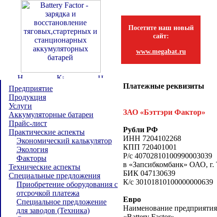
Посетите наш новый
сайт:
www.megabat.ru
Платежные реквизиты
Предприятие
Продукция
Услуги
ЗАО «Бэттэри Фактор»
Аккумуляторные батареи
Прайс-лист
Рубли РФ
Практические аспекты
ИНН 7204102268
Экономический калькулятор
КПП 720401001
Экология
Р/с 40702810100990003039
Факторы
в «Запсибкомбанк» ОАО, г.
Технические аспекты
БИК 047130639
Специальные предложения
К/с 30101810100000000639
Приобретение оборудования с
отсрочкой платежа
Евро
Специальное предложение
Наименование предприятия (
для заводов (Техника)
«Battery Factor»