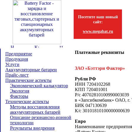
Посетите наш новый
сайт:
www.megabat.ru
Платежные реквизиты
Предприятие
Продукция
Услуги
ЗАО «Бэттэри Фактор»
Аккумуляторные батареи
Прайс-лист
Рубли РФ
Практические аспекты
ИНН 7204102268
Экономический калькулятор
КПП 720401001
Экология
Р/с 40702810100990003039
Факторы
в «Запсибкомбанк» ОАО, г.
Технические аспекты
БИК 047130639
Методы восстановления
К/с 30101810100000000639
аккумуляторных батарей
Описание резонансно-ионной
Евро
технологии
Наименование предприятия (
Результаты внедрения
«Battery Factor»