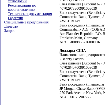
технологии
Счет клиента (Account №): 
Рекомендации по
40702978300991003039
восстановлению
Банк получателя (Beneficiary
Техническая документация
Commercial Bank, Tyumen, 8 
Гарантии
ZWCBRU4Y
Специальные предложения
Банк посредник (Intermediar
Дилерам
Commerzbank A.G. (COBA
Запрос
Am Platz der Republik, P.O. 
Frankfurt/Main, Germany
ACC.: 400886577600EUR
Доллары США
Наименование предприятия (
«Battery Factor»
Счет клиента (Account №): 
40702840700991003039
Банк получателя (Beneficiary
Commercial Bank, Tyumen, 8 
ZWCBRU4Y
Банк посредник (Intermediar
JP Morgan Chase Bank (SW
270 Park Avenue New York,
ACC.: 001-1-907722