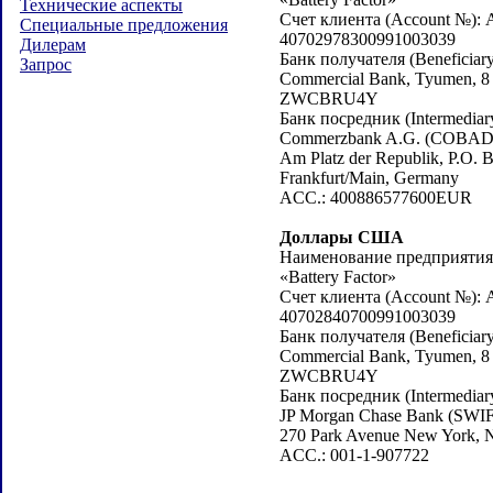
Технические аспекты
Счет клиента (Account №): 
Специальные предложения
40702978300991003039
Дилерам
Банк получателя (Beneficiary
Запрос
Commercial Bank, Tyumen, 8 
ZWCBRU4Y
Банк посредник (Intermediar
Commerzbank A.G. (COBA
Am Platz der Republik, P.O. 
Frankfurt/Main, Germany
ACC.: 400886577600EUR
Доллары США
Наименование предприятия (
«Battery Factor»
Счет клиента (Account №): 
40702840700991003039
Банк получателя (Beneficiary
Commercial Bank, Tyumen, 8 
ZWCBRU4Y
Банк посредник (Intermediar
JP Morgan Chase Bank (SW
270 Park Avenue New York,
ACC.: 001-1-907722