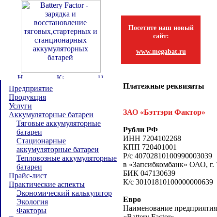
Посетите наш новый
сайт:
www.megabat.ru
Платежные реквизиты
Предприятие
Продукция
Услуги
ЗАО «Бэттэри Фактор»
Аккумуляторные батареи
Тяговые аккумуляторные
Рубли РФ
батареи
ИНН 7204102268
Стационарные
КПП 720401001
аккумуляторные батареи
Р/с 40702810100990003039
Тепловозные аккумуляторные
в «Запсибкомбанк» ОАО, г.
батареи
БИК 047130639
Прайс-лист
К/с 30101810100000000639
Практические аспекты
Экономический калькулятор
Евро
Экология
Наименование предприятия (
Факторы
«Battery Factor»