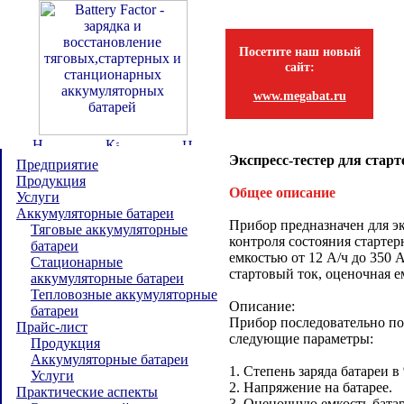
Посетите наш новый
сайт:
www.megabat.ru
Экспресс-тестер для ста
Предприятие
Продукция
Общее описание
Услуги
Аккумуляторные батареи
Прибор предназначен для э
Тяговые аккумуляторные
контроля состояния старте
батареи
емкостью от 12 А/ч до 350 
Стационарные
стартовый ток, оценочная ем
аккумуляторные батареи
Тепловозные аккумуляторные
Описание:
батареи
Прибор последовательно по
Прайс-лист
следующие параметры:
Продукция
Аккумуляторные батареи
1. Степень заряда батареи в
Услуги
2. Напряжение на батарее.
Практические аспекты
3. Оценочную емкость батар