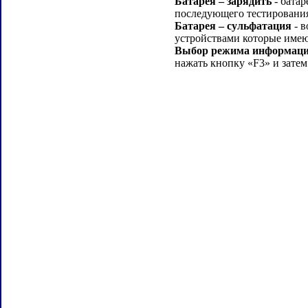
Батарея – зарядить
- батар
последующего тестировани
Батарея – сульфатация
- в
устройствами которые име
Выбор режима информации
нажать кнопку «F3» и зат