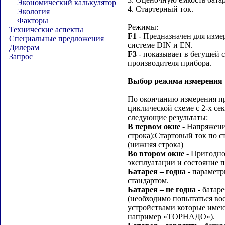
Экономический калькулятор
4. Стартерный ток.
Экология
Факторы
Режимы:
Технические аспекты
F1
- Предназначен для изме
Специальные предложения
системе DIN и EN.
Дилерам
F3
- показывает в бегущей 
Запрос
производителя прибора.
Выбор режима измерения
По окончанию измерения пр
циклической схеме с 2-х с
следующие результаты:
В первом окне
- Напряжение
строка):Стартовый ток по с
(нижняя строка)
Во втором окне
- Пригодно
эксплуатации и состояние п
Батарея – годна
- параметр
стандартом.
Батарея – не годна
- батар
(необходимо попытаться во
устройствами которые име
например «ТОРНАДО»).