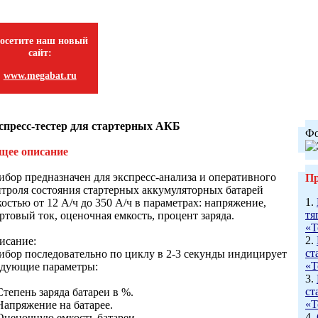
осетите наш новый
сайт:
www.megabat.ru
спресс-тестер для стартерных АКБ
Фо
щее описание
ибор предназначен для экспресс-анализа и оперативного
Пр
нтроля состояния стартерных аккумуляторных батарей
1.
остью от 12 А/ч до 350 А/ч в параметрах: напряжение,
тя
ртовый ток, оценочная емкость, процент заряда.
«Т
2.
исание:
ст
ибор последовательно по циклу в 2-3 секунды индицирует
«Т
едующие параметры:
3.
ст
Степень заряда батареи в %.
«Т
Напряжение на батарее.
4.
 Оценочную емкость батареи.