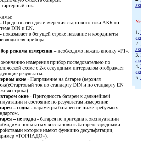
ак
Стартерный ток.
жимы:
Ус
- Предназначен для измерения стартового тока АКБ по
стеме DIN и EN.
1.
- показывает в бегущей строке название и координаты
ак
оизводителя прибора.
2.
ак
бор режима измерения
– необходимо нажать кнопку «F1».
3.
ак
 окончанию измерения прибор последовательно по
4.
клической схеме с 2-х секундным интервалом отображает
ак
едующие результаты:
5.
первом окне
- Напряжение на батарее (верхняя
рока):Стартовый ток по стандарту DIN и по стандарту EN
ижняя строка)
 втором окне
- Пригодность батареи к дальнейшей
плуатации и состояние по результатам измерения:
тарея – годна
- параметры батареи не ниже требуемых
андартом.
тарея – не годна
- батарея не пригодна к эксплуатации
еобходимо попытаться восстановить батарею зарядными
тройствами которые имеют функцию десульфатации,
пример «ТОРНАДО»).