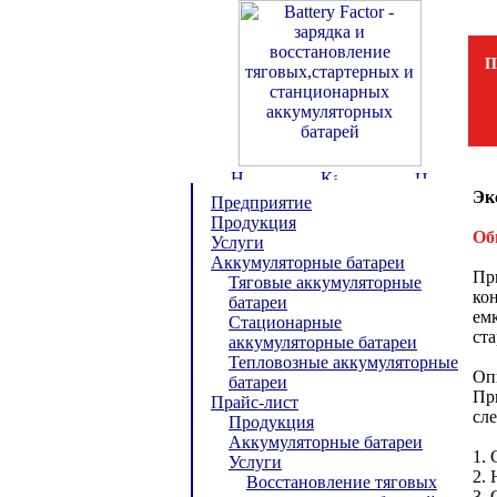
П
Эк
Предприятие
Продукция
Об
Услуги
Аккумуляторные батареи
Пр
Тяговые аккумуляторные
ко
батареи
емк
Стационарные
ста
аккумуляторные батареи
Тепловозные аккумуляторные
Оп
батареи
Пр
Прайс-лист
сл
Продукция
Аккумуляторные батареи
1. 
Услуги
2. 
Восстановление тяговых
3.