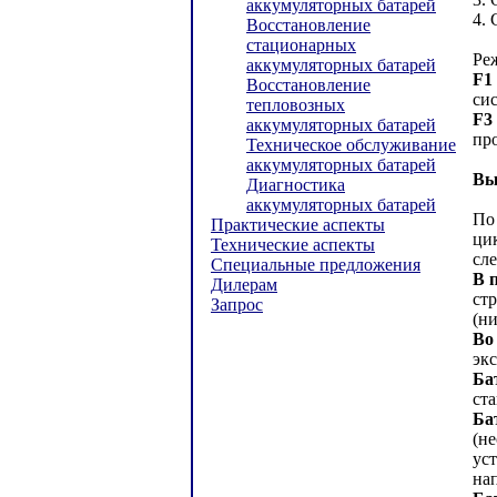
аккумуляторных батарей
4. 
Восстановление
стационарных
Ре
аккумуляторных батарей
F1
Восстановление
си
тепловозных
F3
аккумуляторных батарей
пр
Техническое обслуживание
аккумуляторных батарей
Вы
Диагностика
аккумуляторных батарей
По
Практические аспекты
ци
Технические аспекты
сл
Специальные предложения
В 
Дилерам
ст
Запрос
(н
Во
экс
Ба
ст
Ба
(н
ус
на