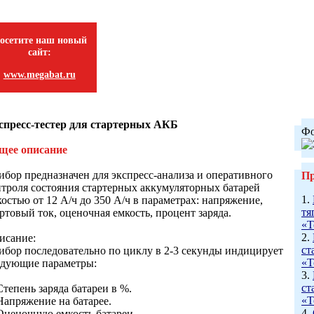
осетите наш новый
сайт:
www.megabat.ru
спресс-тестер для стартерных АКБ
Фо
щее описание
ибор предназначен для экспресс-анализа и оперативного
Пр
нтроля состояния стартерных аккумуляторных батарей
1.
остью от 12 А/ч до 350 А/ч в параметрах: напряжение,
тя
ртовый ток, оценочная емкость, процент заряда.
«Т
2.
исание:
ст
ибор последовательно по циклу в 2-3 секунды индицирует
«Т
едующие параметры:
3.
ст
Степень заряда батареи в %.
«Т
Напряжение на батарее.
4.
 Оценочную емкость батареи.