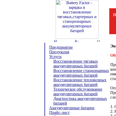
П
Эк
Предприятие
Продукция
Об
Услуги
Восстановление тяговых
Пр
аккумуляторных батарей
ко
Восстановление стационарных
емк
аккумуляторных батарей
ста
Восстановление тепловозных
аккумуляторных батарей
Оп
Техническое обслуживание
Пр
аккумуляторных батарей
сл
Диагностика аккумуляторных
батарей
1. 
Аккумуляторные батареи
2. 
Прайс-лист
3.