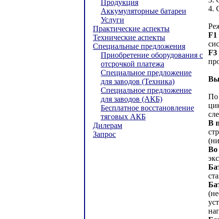
Продукция
4. 
Аккумуляторные батареи
Услуги
Ре
Практические аспекты
F1
Технические аспекты
си
Специальные предложения
F3
Приобретение оборудования с
пр
отсрочкой платежа
Специальное предложение
Вы
для заводов (Техника)
Специальное предложение
По
для заводов (АКБ)
ци
Бесплатное восстановление
сл
тяговых АКБ
В 
Дилерам
ст
Запрос
(н
Во
экс
Ба
ст
Ба
(н
ус
на