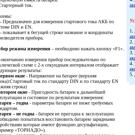
ак
Стартерный ток.
жимы:
Ус
- Предназначен для измерения стартового тока АКБ по
стеме DIN и EN.
1.
- показывает в бегущей строке название и координаты
ак
оизводителя прибора.
2.
ак
бор режима измерения
– необходимо нажать кнопку «F1».
3.
ак
 окончанию измерения прибор последовательно по
4.
клической схеме с 2-х секундным интервалом отображает
ак
едующие результаты:
5.
первом окне
- Напряжение на батарее (верхняя
рока):Стартовый ток по стандарту DIN и по стандарту EN
ижняя строка)
 втором окне
- Пригодность батареи к дальнейшей
плуатации и состояние по результатам измерения:
тарея – годна
- параметры батареи не ниже требуемых
андартом.
тарея – не годна
- батарея не пригодна к эксплуатации
еобходимо попытаться восстановить батарею зарядными
тройствами которые имеют функцию десульфатации,
пример «ТОРНАДО»).