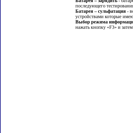
Батарея – зарядить
- батар
последующего тестировани
Батарея – сульфатация
- в
устройствами которые име
Выбор режима информации
нажать кнопку «F3» и зат