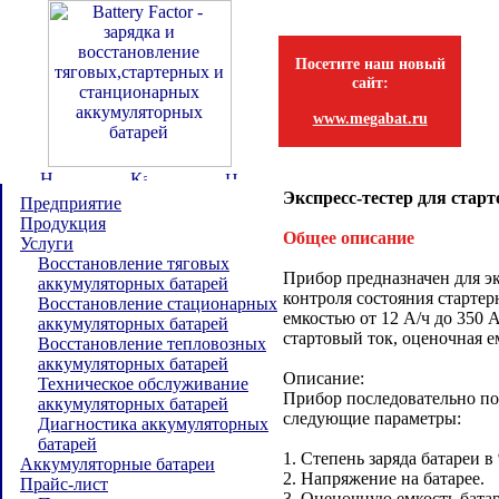
Посетите наш новый
сайт:
www.megabat.ru
Экспресс-тестер для ста
Предприятие
Продукция
Общее описание
Услуги
Восстановление тяговых
Прибор предназначен для э
аккумуляторных батарей
контроля состояния старте
Восстановление стационарных
емкостью от 12 А/ч до 350 
аккумуляторных батарей
стартовый ток, оценочная ем
Восстановление тепловозных
аккумуляторных батарей
Описание:
Техническое обслуживание
Прибор последовательно по
аккумуляторных батарей
следующие параметры:
Диагностика аккумуляторных
батарей
1. Степень заряда батареи в
Аккумуляторные батареи
2. Напряжение на батарее.
Прайс-лист
3. Оценочную емкость батар