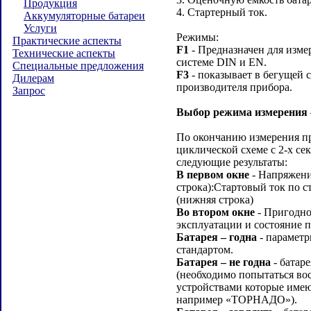
Продукция
4. Стартерный ток.
Аккумуляторные батареи
Услуги
Режимы:
Практические аспекты
F1
- Предназначен для изме
Технические аспекты
системе DIN и EN.
Специальные предложения
F3
- показывает в бегущей 
Дилерам
производителя прибора.
Запрос
Выбор режима измерения
По окончанию измерения пр
циклической схеме с 2-х с
следующие результаты:
В первом окне
- Напряжение
строка):Стартовый ток по с
(нижняя строка)
Во втором окне
- Пригодно
эксплуатации и состояние п
Батарея – годна
- параметр
стандартом.
Батарея – не годна
- батар
(необходимо попытаться во
устройствами которые име
например «ТОРНАДО»).