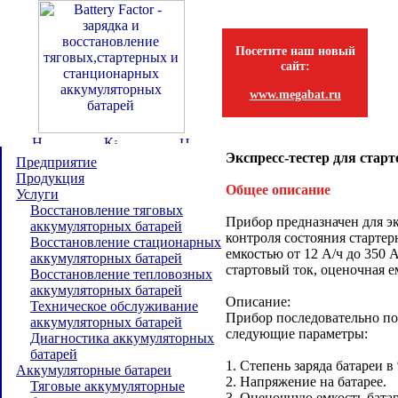
Посетите наш новый
сайт:
www.megabat.ru
Экспресс-тестер для ста
Предприятие
Продукция
Общее описание
Услуги
Восстановление тяговых
Прибор предназначен для э
аккумуляторных батарей
контроля состояния старте
Восстановление стационарных
емкостью от 12 А/ч до 350 
аккумуляторных батарей
стартовый ток, оценочная ем
Восстановление тепловозных
аккумуляторных батарей
Описание:
Техническое обслуживание
Прибор последовательно по
аккумуляторных батарей
следующие параметры:
Диагностика аккумуляторных
батарей
1. Степень заряда батареи в
Аккумуляторные батареи
2. Напряжение на батарее.
Тяговые аккумуляторные
3. Оценочную емкость батар