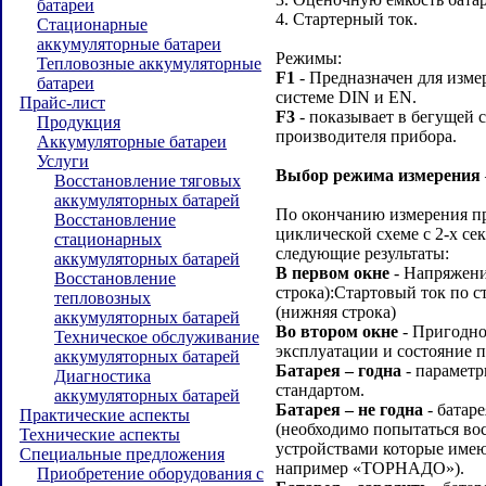
батареи
4. Стартерный ток.
Стационарные
аккумуляторные батареи
Режимы:
Тепловозные аккумуляторные
F1
- Предназначен для изме
батареи
системе DIN и EN.
Прайс-лист
F3
- показывает в бегущей 
Продукция
производителя прибора.
Аккумуляторные батареи
Услуги
Выбор режима измерения
Восстановление тяговых
аккумуляторных батарей
По окончанию измерения пр
Восстановление
циклической схеме с 2-х с
стационарных
следующие результаты:
аккумуляторных батарей
В первом окне
- Напряжение
Восстановление
строка):Стартовый ток по с
тепловозных
(нижняя строка)
аккумуляторных батарей
Во втором окне
- Пригодно
Техническое обслуживание
эксплуатации и состояние п
аккумуляторных батарей
Батарея – годна
- параметр
Диагностика
стандартом.
аккумуляторных батарей
Батарея – не годна
- батар
Практические аспекты
(необходимо попытаться во
Технические аспекты
устройствами которые име
Специальные предложения
например «ТОРНАДО»).
Приобретение оборудования с