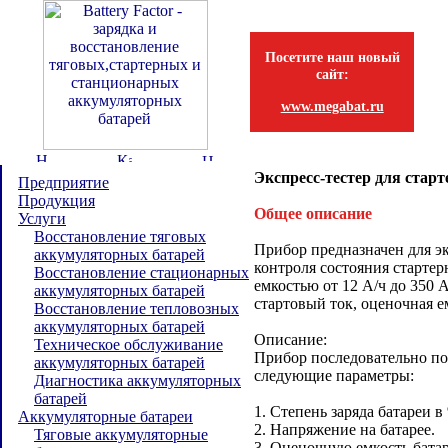
Посетите наш новый
сайт:
www.megabat.ru
Экспресс-тестер для ста
Предприятие
Продукция
Общее описание
Услуги
Восстановление тяговых
Прибор предназначен для э
аккумуляторных батарей
контроля состояния старте
Восстановление стационарных
емкостью от 12 А/ч до 350 
аккумуляторных батарей
стартовый ток, оценочная ем
Восстановление тепловозных
аккумуляторных батарей
Описание:
Техническое обслуживание
Прибор последовательно по
аккумуляторных батарей
следующие параметры:
Диагностика аккумуляторных
батарей
1. Степень заряда батареи в
Аккумуляторные батареи
2. Напряжение на батарее.
Тяговые аккумуляторные
3. Оценочную емкость батар