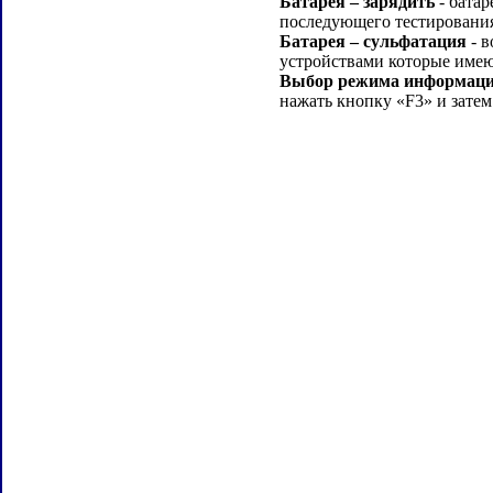
Батарея – зарядить
- батар
последующего тестировани
Батарея – сульфатация
- в
устройствами которые име
Выбор режима информации
нажать кнопку «F3» и зат