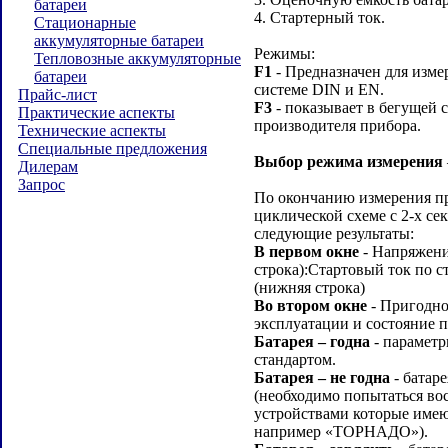
батареи
4. Стартерный ток.
Стационарные
аккумуляторные батареи
Режимы:
Тепловозные аккумуляторные
F1
- Предназначен для изме
батареи
системе DIN и EN.
Прайс-лист
F3
- показывает в бегущей 
Практические аспекты
производителя прибора.
Технические аспекты
Специальные предложения
Выбор режима измерения
Дилерам
Запрос
По окончанию измерения пр
циклической схеме с 2-х с
следующие результаты:
В первом окне
- Напряжение
строка):Стартовый ток по с
(нижняя строка)
Во втором окне
- Пригодно
эксплуатации и состояние п
Батарея – годна
- параметр
стандартом.
Батарея – не годна
- батар
(необходимо попытаться во
устройствами которые име
например «ТОРНАДО»).