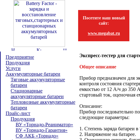
Посетите наш новый
сайт:
www.megabat.ru
Экспресс-тестер для ста
Предприятие
Продукция
Общее описание
Услуги
Аккумуляторные батареи
Прибор предназначен для э
Тяговые аккумуляторные
контроля состояния старте
батареи
емкостью от 12 А/ч до 350 
Стационарные
стартовый ток, оценочная ем
аккумуляторные батареи
Тепловозные аккумуляторные
Описание:
батареи
Прибор последовательно по
Прайс-лист
следующие параметры:
Продукция
ВУ «Торнадо-Реаниматор»
1. Степень заряда батареи в
ВУ «Торнадо-Гарантия»
2. Напряжение на батарее.
СФ АКБ «Торнадо»
3. Оценочную емкость батар