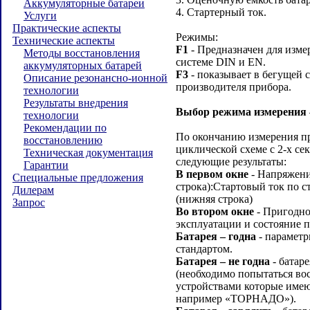
Аккумуляторные батареи
4. Стартерный ток.
Услуги
Практические аспекты
Режимы:
Технические аспекты
F1
- Предназначен для изме
Методы восстановления
системе DIN и EN.
аккумуляторных батарей
F3
- показывает в бегущей 
Описание резонансно-ионной
производителя прибора.
технологии
Результаты внедрения
Выбор режима измерения
технологии
Рекомендации по
По окончанию измерения пр
восстановлению
циклической схеме с 2-х с
Техническая документация
следующие результаты:
Гарантии
В первом окне
- Напряжение
Специальные предложения
строка):Стартовый ток по с
Дилерам
(нижняя строка)
Запрос
Во втором окне
- Пригодно
эксплуатации и состояние п
Батарея – годна
- параметр
стандартом.
Батарея – не годна
- батар
(необходимо попытаться во
устройствами которые име
например «ТОРНАДО»).