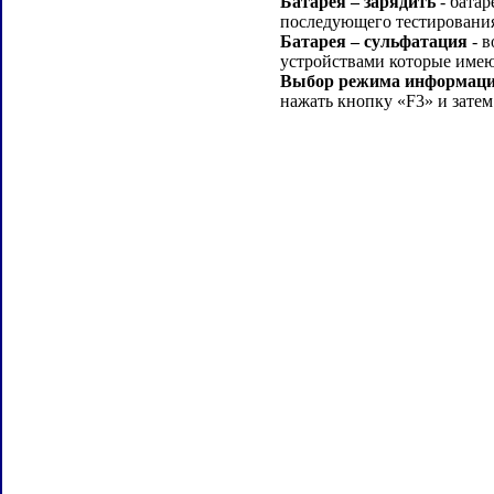
Батарея – зарядить
- батар
последующего тестировани
Батарея – сульфатация
- в
устройствами которые име
Выбор режима информации
нажать кнопку «F3» и зат