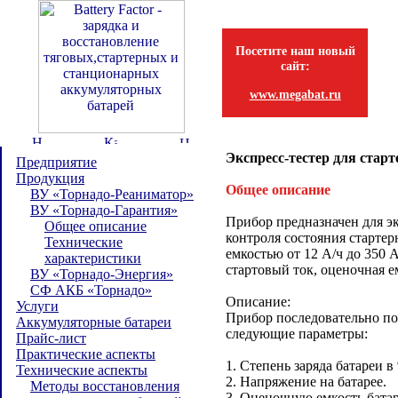
Посетите наш новый
сайт:
www.megabat.ru
Экспресс-тестер для ста
Предприятие
Продукция
Общее описание
ВУ «Торнадо-Реаниматор»
ВУ «Торнадо-Гарантия»
Прибор предназначен для э
Общее описание
контроля состояния старте
Технические
емкостью от 12 А/ч до 350 
характеристики
стартовый ток, оценочная ем
ВУ «Торнадо-Энергия»
СФ АКБ «Торнадо»
Описание:
Услуги
Прибор последовательно по
Аккумуляторные батареи
следующие параметры:
Прайс-лист
Практические аспекты
1. Степень заряда батареи в
Технические аспекты
2. Напряжение на батарее.
Методы восстановления
3. Оценочную емкость батар