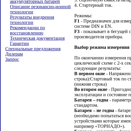
аккумуляторных батарей
4. Стартерный ток.
Описание резонансно-ионной
технологии
Режимы:
Результаты внедрения
F1
- Предназначен для изме
технологии
системе DIN и EN.
Рекомендации по
F3
- показывает в бегущей 
восстановлению
производителя прибора.
Техническая документация
Гарантии
Выбор режима измерения
Специальные предложения
Дилерам
По окончанию измерения пр
Запрос
циклической схеме с 2-х с
следующие результаты:
В первом окне
- Напряжение
строка):Стартовый ток по с
(нижняя строка)
Во втором окне
- Пригодно
эксплуатации и состояние п
Батарея – годна
- параметр
стандартом.
Батарея – не годна
- батар
(необходимо попытаться во
устройствами которые име
например «ТОРНАДО»).