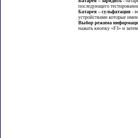
Батарея – зарядить
- батар
последующего тестировани
Батарея – сульфатация
- в
устройствами которые име
Выбор режима информации
нажать кнопку «F3» и зат