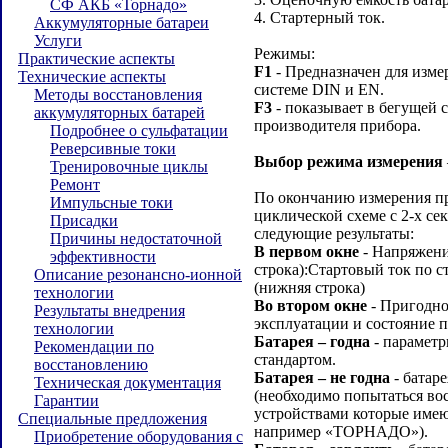
СФ АКБ «Торнадо»
4. Стартерный ток.
Аккумуляторные батареи
Услуги
Режимы:
Практические аспекты
F1
- Предназначен для изме
Технические аспекты
системе DIN и EN.
Методы восстановления
F3
- показывает в бегущей 
аккумуляторных батарей
производителя прибора.
Подробнее о сульфатации
Реверсивные токи
Выбор режима измерения
Тренировочные циклы
Ремонт
По окончанию измерения пр
Импульсные токи
циклической схеме с 2-х с
Присадки
следующие результаты:
Причины недостаточной
В первом окне
- Напряжение
эффективности
строка):Стартовый ток по с
Описание резонансно-ионной
(нижняя строка)
технологии
Во втором окне
- Пригодно
Результаты внедрения
эксплуатации и состояние п
технологии
Батарея – годна
- параметр
Рекомендации по
стандартом.
восстановлению
Батарея – не годна
- батар
Техническая документация
(необходимо попытаться во
Гарантии
устройствами которые име
Специальные предложения
например «ТОРНАДО»).
Приобретение оборудования с