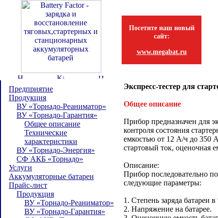
Посетите наш новый
сайт:
www.megabat.ru
Экспресс-тестер для ста
Предприятие
Продукция
Общее описание
ВУ «Торнадо-Реаниматор»
ВУ «Торнадо-Гарантия»
Прибор предназначен для э
Общее описание
контроля состояния старте
Технические
емкостью от 12 А/ч до 350 
характеристики
стартовый ток, оценочная ем
ВУ «Торнадо-Энергия»
СФ АКБ «Торнадо»
Описание:
Услуги
Прибор последовательно по
Аккумуляторные батареи
следующие параметры:
Прайс-лист
Продукция
1. Степень заряда батареи в
ВУ «Торнадо-Реаниматор»
2. Напряжение на батарее.
ВУ «Торнадо-Гарантия»
3. Оценочную емкость батар