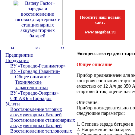
Посетите наш новый
сайт:
www.megabat.ru
Экспресс-тестер для ста
Предприятие
Продукция
Общее описание
ВУ «Торнадо-Реаниматор»
ВУ «Торнадо-Гарантия»
Прибор предназначен для э
Общее описание
контроля состояния старте
Технические
емкостью от 12 А/ч до 350 
характеристики
стартовый ток, оценочная ем
ВУ «Торнадо-Энергия»
СФ АКБ «Торнадо»
Описание:
Услуги
Прибор последовательно по
Восстановление тяговых
следующие параметры:
аккумуляторных батарей
Восстановление стационарных
1. Степень заряда батареи в
аккумуляторных батарей
2. Напряжение на батарее.
Восстановление тепловозных
3. Оценочную емкость батар