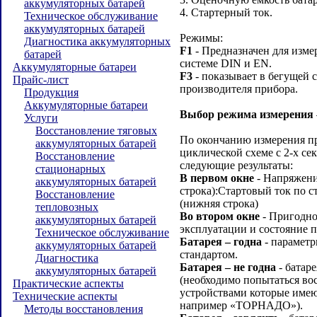
аккумуляторных батарей
4. Стартерный ток.
Техническое обслуживание
аккумуляторных батарей
Режимы:
Диагностика аккумуляторных
F1
- Предназначен для изме
батарей
системе DIN и EN.
Аккумуляторные батареи
F3
- показывает в бегущей 
Прайс-лист
производителя прибора.
Продукция
Аккумуляторные батареи
Выбор режима измерения
Услуги
Восстановление тяговых
По окончанию измерения пр
аккумуляторных батарей
циклической схеме с 2-х с
Восстановление
следующие результаты:
стационарных
В первом окне
- Напряжение
аккумуляторных батарей
строка):Стартовый ток по с
Восстановление
(нижняя строка)
тепловозных
Во втором окне
- Пригодно
аккумуляторных батарей
эксплуатации и состояние п
Техническое обслуживание
Батарея – годна
- параметр
аккумуляторных батарей
стандартом.
Диагностика
Батарея – не годна
- батар
аккумуляторных батарей
(необходимо попытаться во
Практические аспекты
устройствами которые име
Технические аспекты
например «ТОРНАДО»).
Методы восстановления