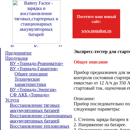
Посетите наш новый
сайт:
www.megabat.ru
Экспресс-тестер для ста
Предприятие
Продукция
Общее описание
ВУ «Торнадо-Реаниматор»
ВУ «Торнадо-Гарантия»
Прибор предназначен для э
Общее описание
контроля состояния старте
Технические
емкостью от 12 А/ч до 350 
характеристики
стартовый ток, оценочная ем
ВУ «Торнадо-Энергия»
СФ АКБ «Торнадо»
Описание:
Услуги
Прибор последовательно по
Восстановление тяговых
следующие параметры:
аккумуляторных батарей
Восстановление стационарных
1. Степень заряда батареи в
аккумуляторных батарей
2. Напряжение на батарее.
Восстановление тепловозных
3. Оценочную емкость батар