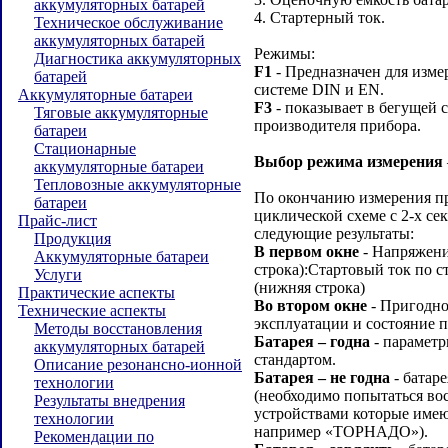
аккумуляторных батарей
4. Стартерный ток.
Техническое обслуживание
аккумуляторных батарей
Режимы:
Диагностика аккумуляторных
F1
- Предназначен для изме
батарей
системе DIN и EN.
Аккумуляторные батареи
F3
- показывает в бегущей 
Тяговые аккумуляторные
производителя прибора.
батареи
Стационарные
Выбор режима измерения
аккумуляторные батареи
Тепловозные аккумуляторные
По окончанию измерения пр
батареи
циклической схеме с 2-х с
Прайс-лист
следующие результаты:
Продукция
В первом окне
- Напряжение
Аккумуляторные батареи
строка):Стартовый ток по с
Услуги
(нижняя строка)
Практические аспекты
Во втором окне
- Пригодно
Технические аспекты
эксплуатации и состояние п
Методы восстановления
Батарея – годна
- параметр
аккумуляторных батарей
стандартом.
Описание резонансно-ионной
Батарея – не годна
- батар
технологии
(необходимо попытаться во
Результаты внедрения
устройствами которые име
технологии
например «ТОРНАДО»).
Рекомендации по