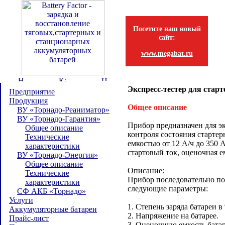
Посетите наш новый
сайт:
www.megabat.ru
Экспресс-тестер для ста
Предприятие
Продукция
Общее описание
ВУ «Торнадо-Реаниматор»
ВУ «Торнадо-Гарантия»
Прибор предназначен для э
Общее описание
контроля состояния старте
Технические
емкостью от 12 А/ч до 350 
характеристики
стартовый ток, оценочная ем
ВУ «Торнадо-Энергия»
Общее описание
Описание:
Технические
Прибор последовательно по
характеристики
следующие параметры:
СФ АКБ «Торнадо»
Услуги
1. Степень заряда батареи в
Аккумуляторные батареи
2. Напряжение на батарее.
Прайс-лист
3. Оценочную емкость батар