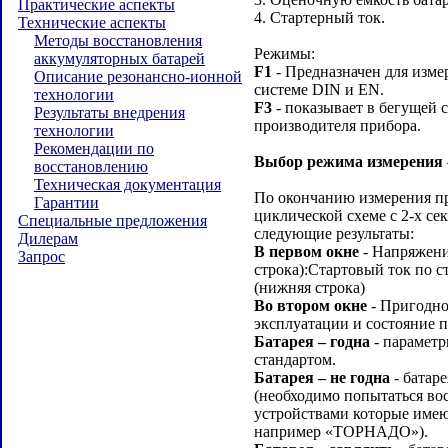
Практические аспекты
4. Стартерный ток.
Технические аспекты
Методы восстановления
Режимы:
аккумуляторных батарей
F1
- Предназначен для изме
Описание резонансно-ионной
системе DIN и EN.
технологии
F3
- показывает в бегущей 
Результаты внедрения
производителя прибора.
технологии
Рекомендации по
Выбор режима измерения
восстановлению
Техническая документация
По окончанию измерения пр
Гарантии
циклической схеме с 2-х с
Специальные предложения
следующие результаты:
Дилерам
В первом окне
- Напряжение
Запрос
строка):Стартовый ток по с
(нижняя строка)
Во втором окне
- Пригодно
эксплуатации и состояние п
Батарея – годна
- параметр
стандартом.
Батарея – не годна
- батар
(необходимо попытаться во
устройствами которые име
например «ТОРНАДО»).