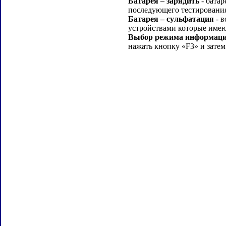
Батарея – зарядить
- батар
последующего тестировани
Батарея – сульфатация
- в
устройствами которые име
Выбор режима информации
нажать кнопку «F3» и зат