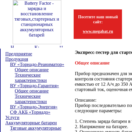
Посетите наш новый
сайт:
www.megabat.ru
Экспресс-тестер для ста
Предприятие
Продукция
Общее описание
ВУ «Торнадо-Реаниматор»
Общее описание
Прибор предназначен для э
Технические
контроля состояния старте
характеристики
емкостью от 12 А/ч до 350 
ВУ «Торнадо-Гарантия»
стартовый ток, оценочная ем
Общее описание
Технические
Описание:
характеристики
Прибор последовательно по
ВУ «Торнадо-Энергия»
следующие параметры:
СФ АКБ «Торнадо»
Услуги
1. Степень заряда батареи в
Аккумуляторные батареи
2. Напряжение на батарее.
Тяговые аккумуляторные
3. Оценочную емкость батар