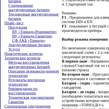
батареи
4. Стартерный ток.
Стационарные
аккумуляторные батареи
Режимы:
Тепловозные аккумуляторные
F1
- Предназначен для изме
батареи
системе DIN и EN.
Прайс-лист
F3
- показывает в бегущей 
Продукция
производителя прибора.
ВУ «Торнадо-Реаниматор»
ВУ «Торнадо-Гарантия»
Выбор режима измерения
СФ АКБ «Торнадо»
Аккумуляторные батареи
По окончанию измерения пр
Услуги
циклической схеме с 2-х с
Практические аспекты
следующие результаты:
Технические аспекты
В первом окне
- Напряжение
Методы восстановления
строка):Стартовый ток по с
аккумуляторных батарей
(нижняя строка)
Описание резонансно-ионной
Во втором окне
- Пригодно
технологии
эксплуатации и состояние п
Результаты внедрения
Батарея – годна
- параметр
технологии
стандартом.
Рекомендации по
Батарея – не годна
- батар
восстановлению
(необходимо попытаться во
Техническая документация
устройствами которые име
Гарантии
например «ТОРНАДО»).
Специальные предложения