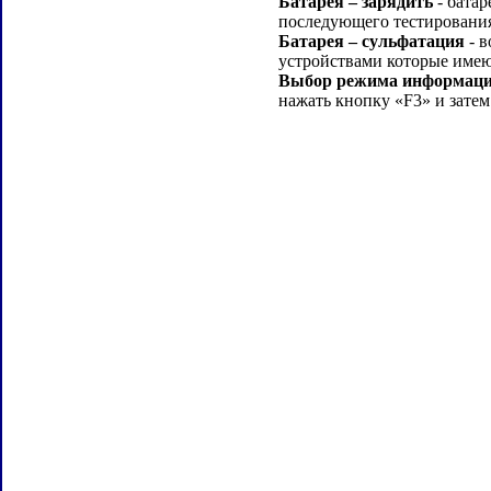
Батарея – зарядить
- батар
последующего тестировани
Батарея – сульфатация
- в
устройствами которые име
Выбор режима информации
нажать кнопку «F3» и зат