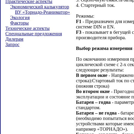
Практические аспекты
4. Стартерный ток.
Экономический калькулятор
ВУ «Торнадо-Реаниматор»
Режимы:
Экология
F1
- Предназначен для изме
Факторы
системе DIN и EN.
Технические аспекты
F3
- показывает в бегущей 
Специальные предложения
производителя прибора.
Дилерам
Запрос
Выбор режима измерения
По окончанию измерения пр
циклической схеме с 2-х с
следующие результаты:
В первом окне
- Напряжение
строка):Стартовый ток по с
(нижняя строка)
Во втором окне
- Пригодно
эксплуатации и состояние п
Батарея – годна
- параметр
стандартом.
Батарея – не годна
- батар
(необходимо попытаться во
устройствами которые име
например «ТОРНАДО»).