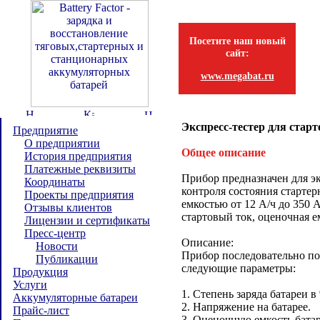
Посетите наш новый
сайт:
www.megabat.ru
Экспресс-тестер для ста
Предприятие
О предприятии
Общее описание
История предприятия
Платежные реквизиты
Прибор предназначен для э
Координаты
контроля состояния старте
Проекты предприятия
емкостью от 12 А/ч до 350 
Отзывы клиентов
стартовый ток, оценочная ем
Лицензии и сертификаты
Пресс-центр
Описание:
Новости
Прибор последовательно по
Публикации
следующие параметры:
Продукция
Услуги
1. Степень заряда батареи в
Аккумуляторные батареи
2. Напряжение на батарее.
Прайс-лист
3. Оценочную емкость батар