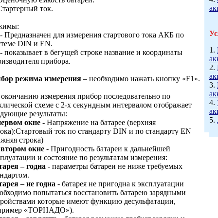
ак
Стартерный ток.
жимы:
Ус
- Предназначен для измерения стартового тока АКБ по
стеме DIN и EN.
1.
- показывает в бегущей строке название и координаты
ак
оизводителя прибора.
2.
ак
бор режима измерения
– необходимо нажать кнопку «F1».
3.
ак
 окончанию измерения прибор последовательно по
4.
клической схеме с 2-х секундным интервалом отображает
ак
едующие результаты:
5.
первом окне
- Напряжение на батарее (верхняя
рока):Стартовый ток по стандарту DIN и по стандарту EN
ижняя строка)
 втором окне
- Пригодность батареи к дальнейшей
плуатации и состояние по результатам измерения:
тарея – годна
- параметры батареи не ниже требуемых
андартом.
тарея – не годна
- батарея не пригодна к эксплуатации
еобходимо попытаться восстановить батарею зарядными
тройствами которые имеют функцию десульфатации,
пример «ТОРНАДО»).