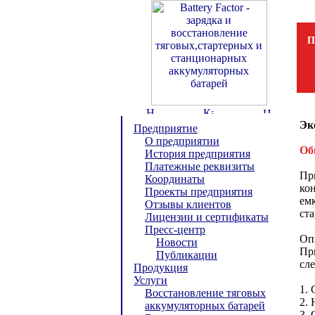
П
Эк
Предприятие
О предприятии
Об
История предприятия
Платежные реквизиты
Пр
Координаты
ко
Проекты предприятия
емк
Отзывы клиентов
ста
Лицензии и сертификаты
Пресс-центр
Оп
Новости
Пр
Публикации
сл
Продукция
Услуги
1. 
Восстановление тяговых
2. 
аккумуляторных батарей
3.