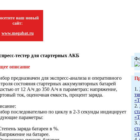
осетите наш новый
сайт:
www.megabat.ru
спресс-тестер для стартерных АКБ
Фо
щее описание
ибор предназначен для экспресс-анализа и оперативного
Пр
нтроля состояния стартерных аккумуляторных батарей
1.
остью от 12 А/ч до 350 А/ч в параметрах: напряжение,
тя
ртовый ток, оценочная емкость, процент заряда.
«Т
2.
исание:
ст
ибор последовательно по циклу в 2-3 секунды индицирует
«Т
едующие параметры:
3.
ст
Степень заряда батареи в %.
«Т
Напряжение на батарее.
4.
 Оценочную емкость батареи.