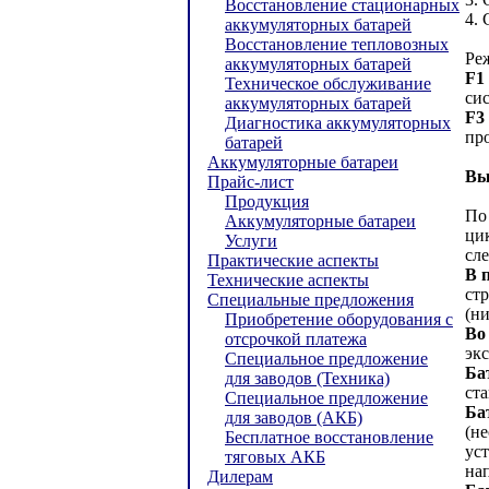
Восстановление стационарных
4. 
аккумуляторных батарей
Восстановление тепловозных
Ре
аккумуляторных батарей
F1
Техническое обслуживание
си
аккумуляторных батарей
F3
Диагностика аккумуляторных
пр
батарей
Аккумуляторные батареи
Вы
Прайс-лист
Продукция
По
Аккумуляторные батареи
ци
Услуги
сл
Практические аспекты
В 
Технические аспекты
ст
Специальные предложения
(н
Приобретение оборудования с
Во
отсрочкой платежа
экс
Специальное предложение
Ба
для заводов (Техника)
ст
Специальное предложение
Ба
для заводов (АКБ)
(н
Бесплатное восстановление
ус
тяговых АКБ
на
Дилерам