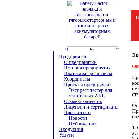
П
Эк
Предприятие
О предприятии
Об
История предприятия
Платежные реквизиты
Пр
Координаты
ко
Проекты предприятия
емк
Экспресс-тестер для
ста
стартерных АКБ
Отзывы клиентов
Оп
Лицензии и сертификаты
Пр
Пресс-центр
сл
Новости
Публикации
1. 
Продукция
2. 
Услуги
3.