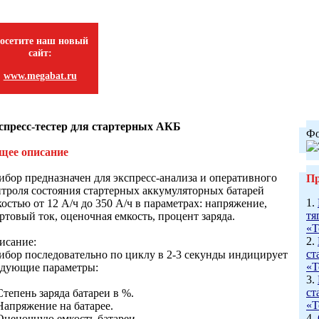
осетите наш новый
сайт:
www.megabat.ru
спресс-тестер для стартерных АКБ
Фо
щее описание
ибор предназначен для экспресс-анализа и оперативного
Пр
нтроля состояния стартерных аккумуляторных батарей
1.
остью от 12 А/ч до 350 А/ч в параметрах: напряжение,
тя
ртовый ток, оценочная емкость, процент заряда.
«Т
2.
исание:
ст
ибор последовательно по циклу в 2-3 секунды индицирует
«Т
едующие параметры:
3.
ст
Степень заряда батареи в %.
«Т
Напряжение на батарее.
4.
 Оценочную емкость батареи.