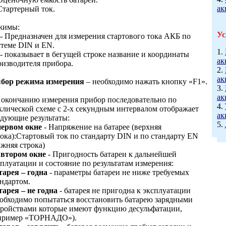
ак
Стартерный ток.
жимы:
Ус
- Предназначен для измерения стартового тока АКБ по
стеме DIN и EN.
1.
- показывает в бегущей строке название и координаты
ак
оизводителя прибора.
2.
ак
бор режима измерения
– необходимо нажать кнопку «F1».
3.
ак
 окончанию измерения прибор последовательно по
4.
клической схеме с 2-х секундным интервалом отображает
ак
едующие результаты:
5.
первом окне
- Напряжение на батарее (верхняя
рока):Стартовый ток по стандарту DIN и по стандарту EN
ижняя строка)
 втором окне
- Пригодность батареи к дальнейшей
плуатации и состояние по результатам измерения:
тарея – годна
- параметры батареи не ниже требуемых
андартом.
тарея – не годна
- батарея не пригодна к эксплуатации
еобходимо попытаться восстановить батарею зарядными
тройствами которые имеют функцию десульфатации,
пример «ТОРНАДО»).