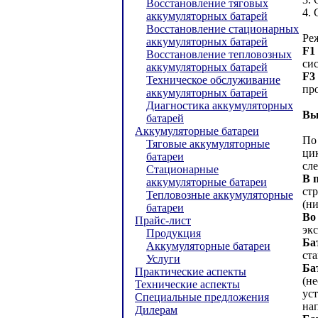
Восстановление тяговых
4. 
аккумуляторных батарей
Восстановление стационарных
Ре
аккумуляторных батарей
F1
Восстановление тепловозных
си
аккумуляторных батарей
F3
Техническое обслуживание
пр
аккумуляторных батарей
Диагностика аккумуляторных
Вы
батарей
Аккумуляторные батареи
По
Тяговые аккумуляторные
ци
батареи
сл
Стационарные
В 
аккумуляторные батареи
ст
Тепловозные аккумуляторные
(н
батареи
Во
Прайс-лист
экс
Продукция
Ба
Аккумуляторные батареи
ст
Услуги
Ба
Практические аспекты
(н
Технические аспекты
ус
Специальные предложения
на
Дилерам