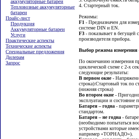
аккумуляторные батареи
4. Стартерный ток.
Тепловозные аккумуляторные
батареи
Режимы:
Прайс-лист
F1
- Предназначен для изме
Продукция
системе DIN и EN.
Аккумуляторные батареи
F3
- показывает в бегущей 
Услуги
производителя прибора.
Практические аспекты
Технические аспекты
Выбор режима измерения
Специальные предложения
Дилерам
По окончанию измерения пр
Запрос
циклической схеме с 2-х с
следующие результаты:
В первом окне
- Напряжение
строка):Стартовый ток по с
(нижняя строка)
Во втором окне
- Пригодно
эксплуатации и состояние п
Батарея – годна
- параметр
стандартом.
Батарея – не годна
- батар
(необходимо попытаться во
устройствами которые име
например «ТОРНАДО»).