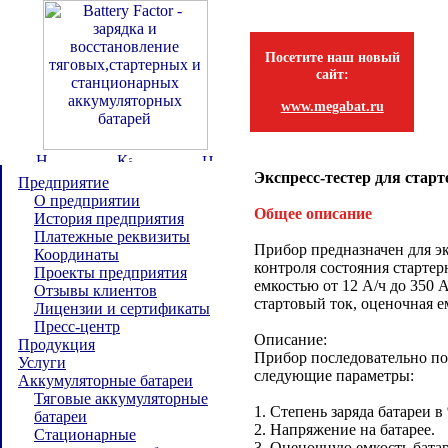
Посетите наш новый
сайт:
www.megabat.ru
Экспресс-тестер для ста
Предприятие
О предприятии
Общее описание
История предприятия
Платежные реквизиты
Прибор предназначен для э
Координаты
контроля состояния старте
Проекты предприятия
емкостью от 12 А/ч до 350 
Отзывы клиентов
стартовый ток, оценочная ем
Лицензии и сертификаты
Пресс-центр
Описание:
Продукция
Прибор последовательно по
Услуги
следующие параметры:
Аккумуляторные батареи
Тяговые аккумуляторные
1. Степень заряда батареи в
батареи
2. Напряжение на батарее.
Стационарные
3. Оценочную емкость батар