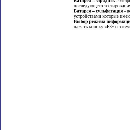
Батарея – зарядить
- батар
последующего тестировани
Батарея – сульфатация
- в
устройствами которые име
Выбор режима информации
нажать кнопку «F3» и зат