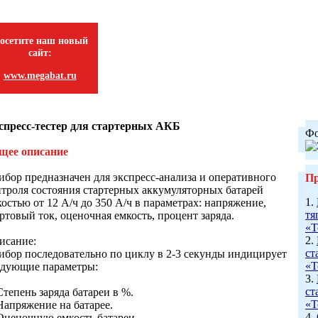
осетите наш новый
сайт:
www.megabat.ru
спресс-тестер для стартерных АКБ
Фо
щее описание
ибор предназначен для экспресс-анализа и оперативного
Пр
нтроля состояния стартерных аккумуляторных батарей
1.
остью от 12 А/ч до 350 А/ч в параметрах: напряжение,
тя
ртовый ток, оценочная емкость, процент заряда.
«Т
2.
исание:
ст
ибор последовательно по циклу в 2-3 секунды индицирует
«Т
едующие параметры:
3.
ст
Степень заряда батареи в %.
«Т
Напряжение на батарее.
4.
 Оценочную емкость батареи.