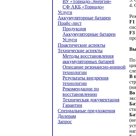
ВУ «Торнадо-Энергия»
4. 
СФ АКБ «Торнадо»
Услуги
Ре
Аккумуляторные батареи
F1
Прайс-лист
си
Продукция
F3
Аккумуляторные батареи
пр
Услуги
Практические аспекты
Вы
Технические аспекты
Методы восстановления
По
аккумуляторных батарей
ци
Описание резонансно-ионной
сл
технологии
В 
Результаты внедрения
ст
технологии
(н
Рекомендации по
Во
восстановлению
экс
Техническая документация
Ба
Гарантии
ст
Специальные предложения
Ба
Дилерам
(н
Запрос
ус
на