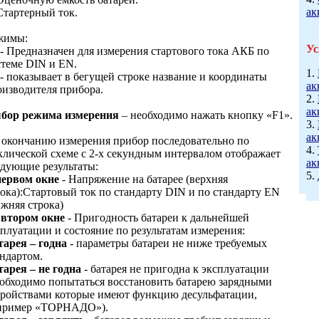
ак
Стартерный ток.
жимы:
Ус
- Предназначен для измерения стартового тока АКБ по
стеме DIN и EN.
1.
- показывает в бегущей строке название и координаты
ак
оизводителя прибора.
2.
ак
бор режима измерения
– необходимо нажать кнопку «F1».
3.
ак
 окончанию измерения прибор последовательно по
4.
клической схеме с 2-х секундным интервалом отображает
ак
едующие результаты:
5.
первом окне
- Напряжение на батарее (верхняя
рока):Стартовый ток по стандарту DIN и по стандарту EN
ижняя строка)
 втором окне
- Пригодность батареи к дальнейшей
плуатации и состояние по результатам измерения:
тарея – годна
- параметры батареи не ниже требуемых
андартом.
тарея – не годна
- батарея не пригодна к эксплуатации
еобходимо попытаться восстановить батарею зарядными
тройствами которые имеют функцию десульфатации,
пример «ТОРНАДО»).