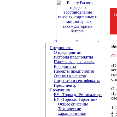
П
Эк
Предприятие
О предприятии
Об
История предприятия
Платежные реквизиты
Пр
Координаты
ко
Проекты предприятия
емк
Отзывы клиентов
ста
Лицензии и сертификаты
Пресс-центр
Оп
Продукция
Пр
ВУ «Торнадо-Реаниматор»
сл
ВУ «Торнадо-Гарантия»
Общее описание
1. 
Технические
2. 
характеристики
3.