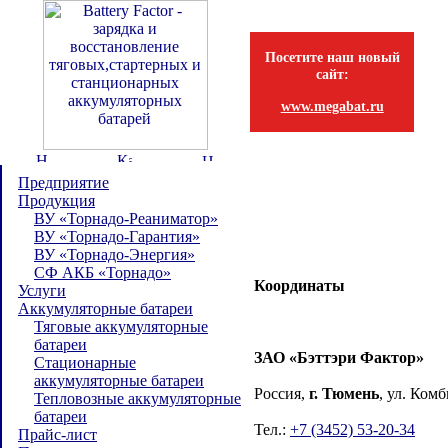
Посетите наш новый
сайт:
www.megabat.ru
Предприятие
Продукция
ВУ «Торнадо-Реаниматор»
ВУ «Торнадо-Гарантия»
ВУ «Торнадо-Энергия»
СФ АКБ «Торнадо»
Координаты
Услуги
Аккумуляторные батареи
Тяговые аккумуляторные
батареи
ЗАО «Бэттэри Фактор»
Стационарные
аккумуляторные батареи
Россия,
г. Тюмень
, ул. Комб
Тепловозные аккумуляторные
батареи
Тел.:
+7 (3452) 53-20-34
Прайс-лист