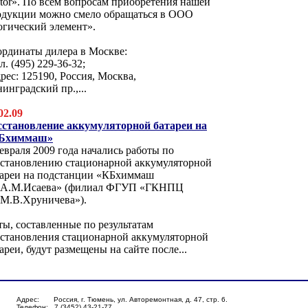
tor». По всем вопросам приобретения нашей
одукции можно смело обращаться в ООО
огический элемент».
ординаты дилера в Москве:
ел. (495) 229-36-32;
дрес: 125190, Россия, Москва,
инградский пр.,...
02.09
сстановление аккумуляторной батареи на
Бхиммаш»
евраля 2009 года начались работы по
сстановлению стационарной аккумуляторной
тареи на подстанции «КБхиммаш
.А.М.Исаева» (филиал ФГУП «ГКНПЦ
.М.В.Хруничева»).
ы, составленные по результатам
сстановления стационарной аккумуляторной
ареи, будут размещены на сайте после...
Адрес: Россия, г. Тюмень, ул. Авторемонтная, д. 47, стр. 6.
Телефон: 7 (3452) 43-21-77