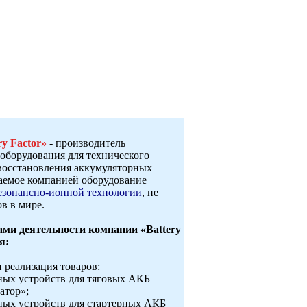
ry Factor»
- производитель
оборудования для технического
восстановления аккумуляторных
гаемое компанией оборудование
езонансно-ионной технологии
, не
в в мире.
ми деятельности компании «Battery
я:
и реализация товаров:
ных устройств для тяговых АКБ
атор»;
ных устройств для стартерных АКБ