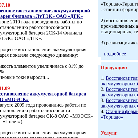
«Торнадо-Гарант
07.10
- станций форми
пешное восстановление аккумуляторной
тареи Филиала «ЛуТЭК» ОАО «ДГК»
2) восстановлени
юне 2010 года проводились работы по
промышленных ак
сстановлению работоспособности
стационарных, те
кумуляторной батареи 2СК-14 Филиала
уТЭК» ОАО «ДГК».
3) реализация ак
роцессе восстановления аккумуляторная
подробнее
тарея показала следующую динамику:
мкость элементов увеличилась с 81% до
Продукция:
0%.
иковые токи выросли...
1.
Восстановител
аккумуляторных 
11.09
2.
Восстановител
сстановление аккумуляторной батареи
аккумуляторных 
О «МОЭСК»
3.
Восстановител
вгусте 2009 года проводились работы по
аккумуляторных 
сстановлению работоспособности
4.
Станция форми
кумуляторной батареи СК-8 ОАО «МОЭСК»
«Торнадо»
 «Полет»).
роцессе восстановления аккумуляторная
Услуги: