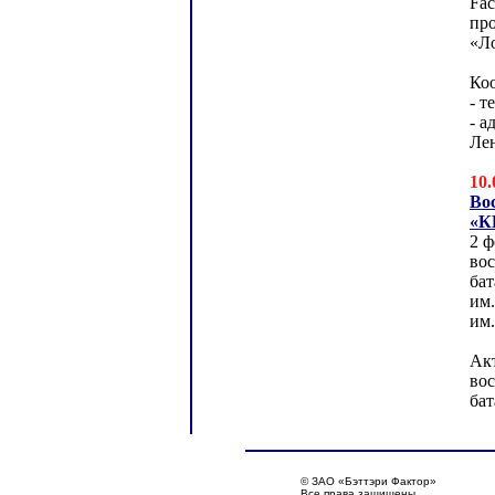
Fac
пр
«Л
Ко
- т
- а
Лен
10.
Во
«К
2 ф
во
ба
им
им
Акт
во
бат
© ЗАО «Бэттэри Фактор»
Все права защищены