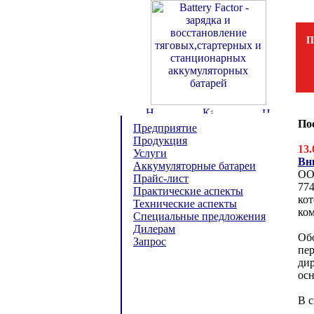
П
По
Предприятие
Продукция
13.
Услуги
Вн
Аккумуляторные батареи
ОО
Прайс-лист
774
Практические аспекты
кот
Технические аспекты
ко
Специальные предложения
Дилерам
Обо
Запрос
пе
ди
осн
В с