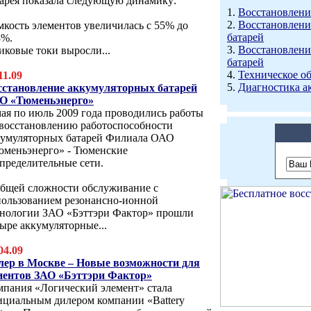
тарея показала следующую динамику:
1.
Восстановлени
2.
Восстановлени
мкость элементов увеличилась с 55% до
батарей
3%.
3.
Восстановлени
иковые токи выросли...
батарей
4.
Техническое о
11.09
5.
Диагностика а
сстановление аккумуляторных батарей
О «Тюменьэнерго»
ая по июль 2009 года проводились работы
 восстановлению работоспособности
кумуляторных батарей Филиала ОАО
юменьэнерго» - Тюменские
пределительные сети.
общей сложности обслуживание с
пользованием резонансно-ионной
хнологии ЗАО «Бэттэри Фактор» прошли
ыре аккумуляторные...
04.09
лер в Москве – Новые возможности для
иентов ЗАО «Бэттэри Фактор»
мпания «Логический элемент» стала
ициальным дилером компании «Battery