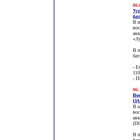
06.
Ус
ба
В и
во
ак
«Л
В п
ба
- Е
11
- П
06.
Во
ОА
В а
во
ак
(ПС
В п