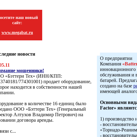
осетите наш новый
сайт:
www.megabat.ru
следние новости
О предприятии
Компания
«Batte
05.11
инновационного 
имание мошенники!
обслуживания и 
О «Бэттери Тех» (ИНН/КПП:
батарей. Предла
3740181/774301001) продает оборудование,
создано на базе
р
орое находится в собственности нашей
имеющей аналого
мпании.
Основными вида
рудование в количестве 16 единиц было
Factor» являютс
редано ООО «Бэттери Тех» (Генеральный
ректор Алтухов Владимир Петрович) на
1) производство 
овании договора аренды.
- восстановитель
«Торнадо-Реаним
вязи с...
- восстановитель