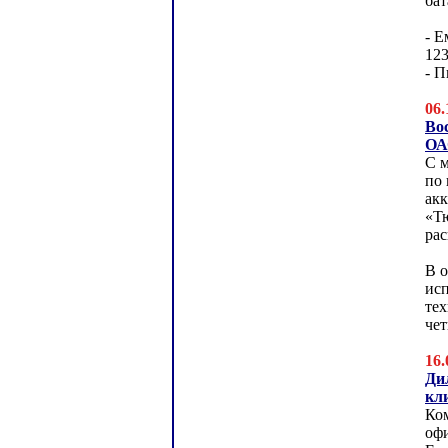
ба
- Е
12
- П
06.
Во
ОА
С м
по
ак
«Т
рас
В 
ис
те
чет
16.
Ди
кл
Ко
оф